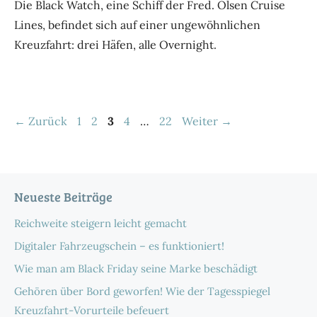
Die Black Watch, eine Schiff der Fred. Olsen Cruise
Lines, befindet sich auf einer ungewöhnlichen
Kreuzfahrt: drei Häfen, alle Overnight.
Seite
Seite
Seite
Seite
Seite
←
Zurück
1
2
3
4
…
22
Weiter
→
Neueste Beiträge
Reichweite steigern leicht gemacht
Digitaler Fahrzeugschein – es funktioniert!
Wie man am Black Friday seine Marke beschädigt
Gehören über Bord geworfen! Wie der Tagesspiegel
Kreuzfahrt-Vorurteile befeuert