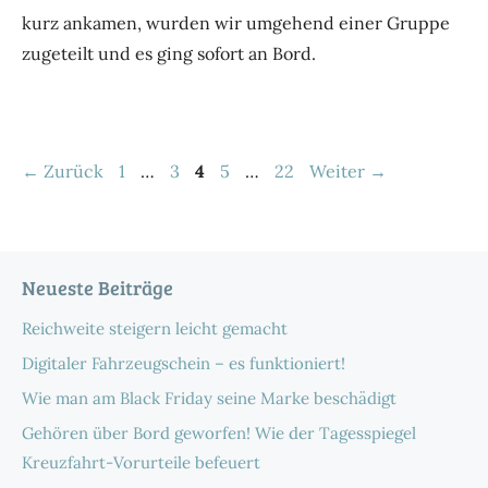
kurz ankamen, wurden wir umgehend einer Gruppe
zugeteilt und es ging sofort an Bord.
Seite
Seite
Seite
Seite
Seite
←
Zurück
1
…
3
4
5
…
22
Weiter
→
Neueste Beiträge
Reichweite steigern leicht gemacht
Digitaler Fahrzeugschein – es funktioniert!
Wie man am Black Friday seine Marke beschädigt
Gehören über Bord geworfen! Wie der Tagesspiegel
Kreuzfahrt-Vorurteile befeuert