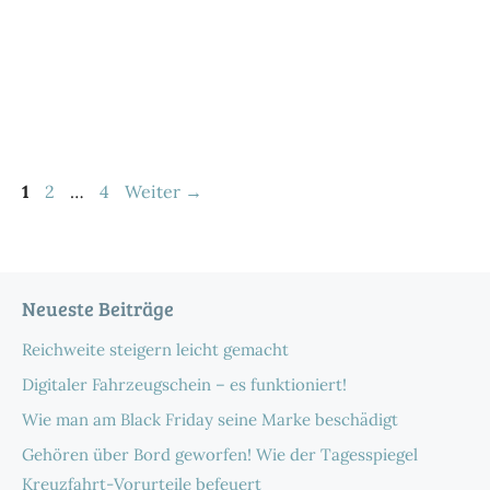
Seite
Seite
Seite
1
2
…
4
Weiter
→
Neueste Beiträge
Reichweite steigern leicht gemacht
Digitaler Fahrzeugschein – es funktioniert!
Wie man am Black Friday seine Marke beschädigt
Gehören über Bord geworfen! Wie der Tagesspiegel
Kreuzfahrt-Vorurteile befeuert