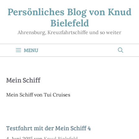
Zum
Persönliches Blog von Knud
Inhalt
Bielefeld
springen
Ahrensburg, Kreuzfahrtschiffe und so weiter
MENU
Mein Schiff
Mein Schiff von Tui Cruises
Testfahrt mit der Mein Schiff 4
4. Juni 2015
von
Knud Bielefeld