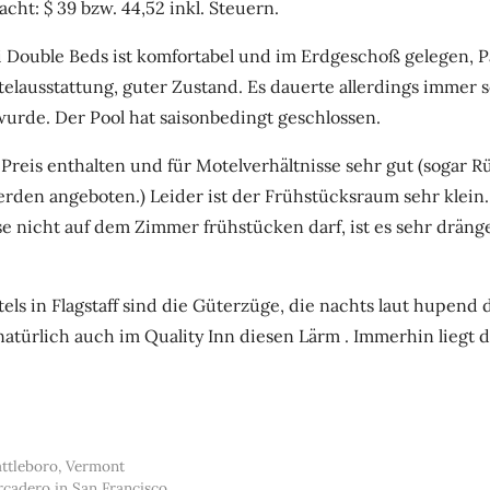
cht: $ 39 bzw. 44,52 inkl. Steuern.
 Double Beds ist komfortabel und im Erdgeschoß gelegen, Pa
lausstattung, guter Zustand. Es dauerte allerdings immer se
rde. Der Pool hat saisonbedingt geschlossen.
 Preis enthalten und für Motelverhältnisse sehr gut (sogar R
rden angeboten.) Leider ist der Frühstücksraum sehr klein
nicht auf dem Zimmer frühstücken darf, ist es sehr dränge
tels in Flagstaff sind die Güterzüge, die nachts laut hupend 
natürlich auch im Quality Inn diesen Lärm . Immerhin liegt d
attleboro, Vermont
cadero in San Francisco