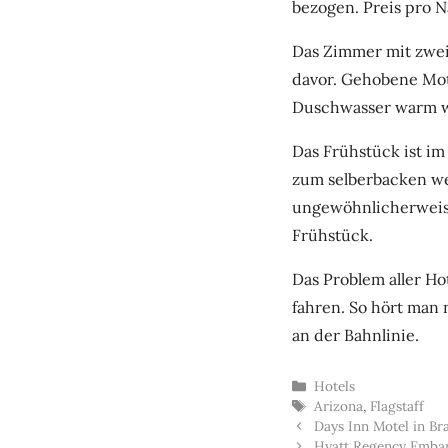
bezogen. Preis pro Na
Das Zimmer mit zwei
davor. Gehobene Mote
Duschwasser warm wu
Das Frühstück ist im
zum selberbacken we
ungewöhnlicherweise 
Frühstück.
Das Problem aller Ho
fahren. So hört man 
an der Bahnlinie.
Kategorien
Hotels
Schlagwörter
Arizona
,
Flagstaff
Days Inn Motel in Br
Hyatt Regency Embar