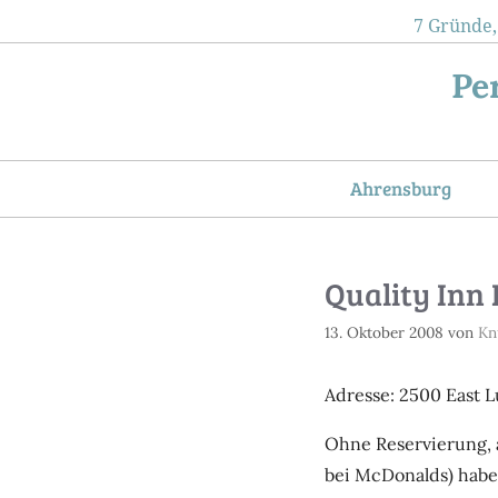
Zum
7 Gründe,
Inhalt
Pe
springen
Ahrensburg
Quality Inn 
13. Oktober 2008
von
Kn
Adresse: 2500 East L
Ohne Reservierung, a
bei McDonalds) haben