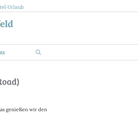
tel-Urlaub
eld
tz
Road)
gas genießen wir den