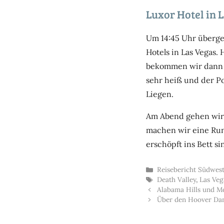
Luxor Hotel in 
Um 14:45 Uhr überge
Hotels in Las Vegas.
bekommen wir dann di
sehr heiß und der Po
Liegen.
Am Abend gehen wir 
machen wir eine Run
erschöpft ins Bett si
Kategorien
Reisebericht Südwes
Schlagwörter
Death Valley
,
Las Veg
Alabama Hills und M
Über den Hoover Dam